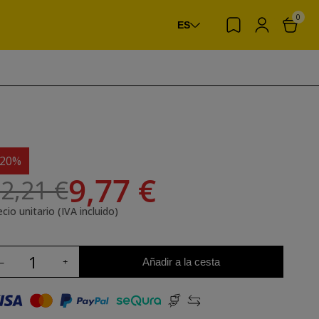
0
ES
-20%
9,77 €
2,21 €
cio unitario (IVA incluido)
Añadir a la cesta