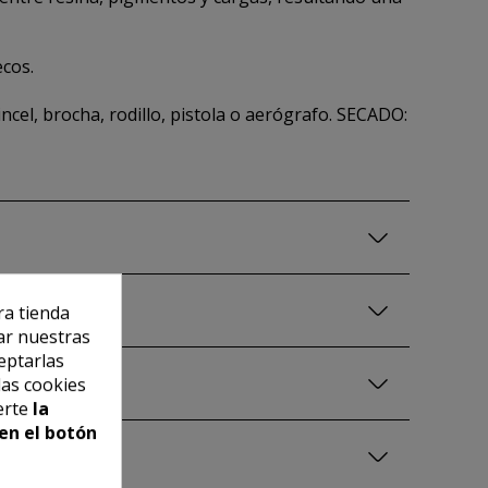
ecos.
cel, brocha, rodillo, pistola o aerógrafo. SECADO:
ra tienda
ar nuestras
eptarlas
las cookies
erte
la
en el botón