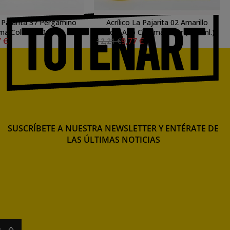
a Pajarita 37 Pergamino
Acrílico La Pajarita 02 Amarillo
a Color (200 ml.)
Medio Azo Chroma color (200 ml.)
7 €
9,77 €
12,21 €
SUSCRÍBETE A NUESTRA NEWSLETTER Y ENTÉRATE DE
LAS ÚLTIMAS NOTICIAS