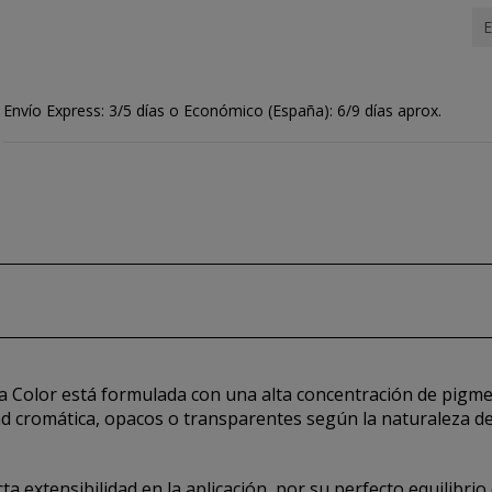
E
Envío Express: 3/5 días o Económico (España): 6/9 días aprox.
roma Color está formulada con una alta concentración de pigm
d cromática, opacos o transparentes según la naturaleza de
ta extensibilidad en la aplicación, por su perfecto equilibri