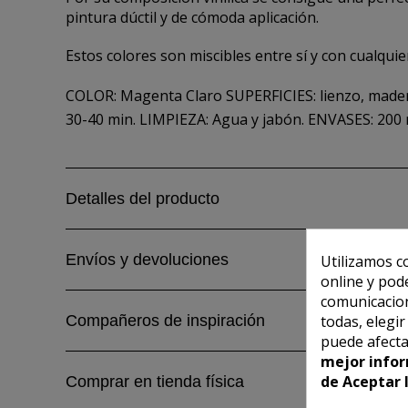
pintura dúctil y de cómoda aplicación.
Estos colores son miscibles entre sí y con cualqui
COLOR: Magenta Claro SUPERFICIES: lienzo, madera,
30-40 min. LIMPIEZA: Agua y jabón. ENVASES: 200 
Detalles del producto
Envíos y devoluciones
Utilizamos c
online y pod
comunicacion
todas, elegi
Compañeros de inspiración
puede afecta
mejor infor
de Aceptar 
Comprar en tienda física