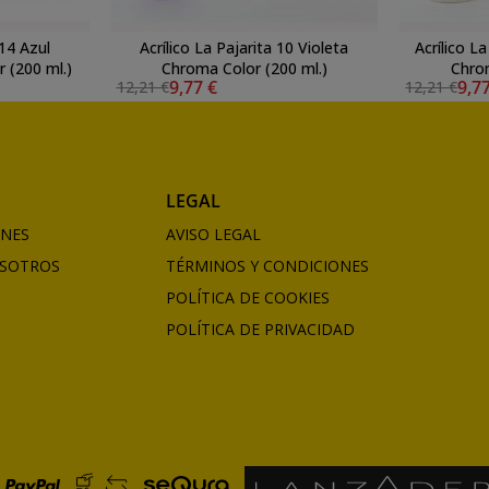
 14 Azul
Acrílico La Pajarita 10 Violeta
Acrílico L
 (200 ml.)
Chroma Color (200 ml.)
Chrom
9,77 €
9,7
12,21 €
12,21 €
LEGAL
ONES
AVISO LEGAL
SOTROS
TÉRMINOS Y CONDICIONES
POLÍTICA DE COOKIES
POLÍTICA DE PRIVACIDAD