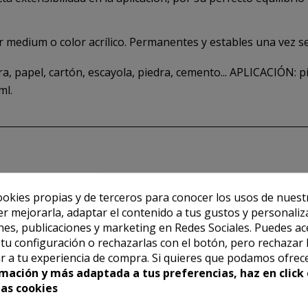
er medium o color acrílico. Permanentes y estables una vez s
 papel, cartón, escayola, piedra, cemento... APLICACIÓN: pin
ml.
ookies propias y de terceros para conocer los usos de nuest
er mejorarla, adaptar el contenido a tus gustos y personaliz
es, publicaciones y marketing en Redes Sociales. Puedes ac
r tu configuración o rechazarlas con el botón, pero rechazar 
r a tu experiencia de compra. Si quieres que podamos ofrec
mación y más adaptada a tus preferencias, haz en click 
las cookies