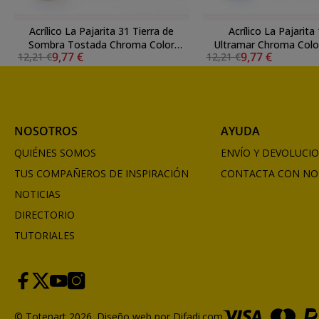
Acrílico La Pajarita 31 Tierra de
Acrílico La Pajarita
Sombra Tostada Chroma Color
Ultramar Chroma Color
9,77 €
9,77 €
12,21 €
12,21 €
(200 ml.)
NOSOTROS
AYUDA
QUIÉNES SOMOS
ENVÍO Y DEVOLUCI
TUS COMPAÑEROS DE INSPIRACIÓN
CONTACTA CON NO
NOTICIAS
DIRECTORIO
TUTORIALES
© Totenart 2026.
Diseño web por Difadi.com