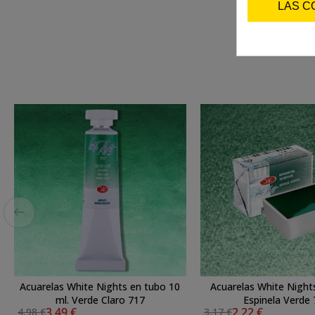
LAS C
Acuarelas White Nights en tubo 10
Acuarelas White Night
ml. Verde Claro 717
Espinela Verde
3,49 €
2,22 €
4,98 €
3,17 €