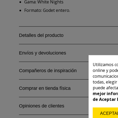
Gama: White Nights
Formato: Godet entero.
Detalles del producto
Envíos y devoluciones
Utilizamos c
online y pod
Compañeros de inspiración
comunicacion
todas, elegi
puede afecta
Comprar en tienda física
mejor infor
de Aceptar 
Opiniones de clientes
ACEPTA