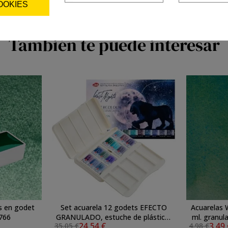
OOKIES
También te puede interesar
s en godet
Set acuarela 12 godets EFECTO
Acuarelas 
 766
GRANULADO, estuche de plástico,
ml. granul
24,54 €
3,49
35,05 €
4,98 €
White Nights