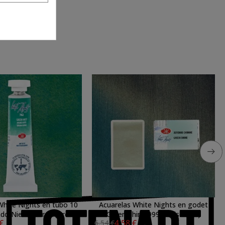
White Nights en tubo 10
Acuarelas White Nights en godet
ado Niebla Verde (Green
Green Shine 999 (Iridiscente)
 €
4,58 €
6,54 €
Mist) 762