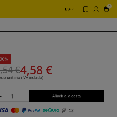
0
ES
-30%
4,58 €
,54 €
cio unitario (IVA incluido)
Añadir a la cesta