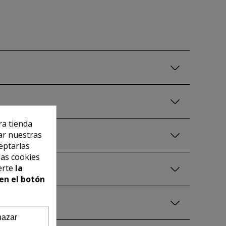
ra tienda
ar nuestras
eptarlas
las cookies
erte
la
en el botón
azar