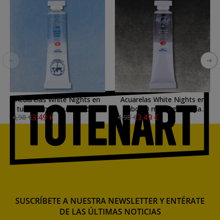
Acuarelas White Nights en
Acuarelas White Nights en
tubo 10 ml. Azul Real 528
tubo 10 ml. Negro Bujía
3,49 €
3,49 €
4,98 €
4,98 €
(Pastel)
801
SUSCRÍBETE A NUESTRA NEWSLETTER Y ENTÉRATE
DE LAS ÚLTIMAS NOTICIAS