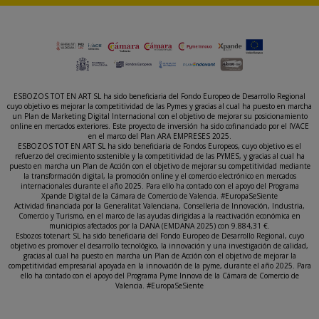
ESBOZOS TOT EN ART SL ha sido beneficiaria del Fondo Europeo de Desarrollo Regional
cuyo objetivo es mejorar la competitividad de las Pymes y gracias al cual ha puesto en marcha
un Plan de Marketing Digital Internacional con el objetivo de mejorar su posicionamiento
online en mercados exteriores. Este proyecto de inversión ha sido cofinanciado por el IVACE
en el marco del Plan ARA EMPRESES 2025.
ESBOZOS TOT EN ART SL ha sido beneficiaria de Fondos Europeos, cuyo objetivo es el
refuerzo del crecimiento sostenible y la competitividad de las PYMES, y gracias al cual ha
puesto en marcha un Plan de Acción con el objetivo de mejorar su competitividad mediante
la transformación digital, la promoción online y el comercio electrónico en mercados
internacionales durante el año 2025. Para ello ha contado con el apoyo del Programa
Xpande Digital de la Cámara de Comercio de Valencia. #EuropaSeSiente
Actividad financiada por la Generalitat Valenciana, Conselleria de Innovación, Industria,
Comercio y Turismo, en el marco de las ayudas dirigidas a la reactivación económica en
municipios afectados por la DANA (EMDANA 2025) con 9.884,31 €.
Esbozos totenart SL ha sido beneficiaria del Fondo Europeo de Desarrollo Regional, cuyo
objetivo es promover el desarrollo tecnológico, la innovación y una investigación de calidad,
gracias al cual ha puesto en marcha un Plan de Acción con el objetivo de mejorar la
competitividad empresarial apoyada en la innovación de la pyme, durante el año 2025. Para
ello ha contado con el apoyo del Programa Pyme Innova de la Cámara de Comercio de
Valencia. #EuropaSeSiente