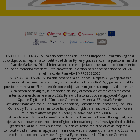
ESBOZOS TOT EN ART SL ha sido beneficiaria del Fondo Europeo de Desarrollo Regional
cuyo objetivo es mejorar la competitividad de las Pymes y gracias al cual ha puesto en marcha
un Plan de Marketing Digital Internacional con el objetivo de mejorar su posicionamiento
online en mercados exteriores. Este proyecto de inversión ha sido cofinanciado por el IVACE
en el marco del Plan ARA EMPRESES 2025.
ESBOZOS TOT EN ART SL ha sido beneficiaria de Fondos Europeos, cuyo objetivo es el
refuerzo del crecimiento sostenible y la competitividad de las PYMES, y gracias al cual ha
puesto en marcha un Plan de Acción con el objetivo de mejorar su competitividad mediante
la transformación digital, la promoción online y el comercio electrónico en mercados
internacionales durante el año 2025. Para ello ha contado con el apoyo del Programa
Xpande Digital de la Cámara de Comercio de Valencia. #EuropaSeSiente
Actividad financiada por la Generalitat Valenciana, Conselleria de Innovación, Industria,
Comercio y Turismo, en el marco de las ayudas dirigidas a la reactivación económica en
municipios afectados por la DANA (EMDANA 2025) con 9.884,31 €.
Esbozos totenart SL ha sido beneficiaria del Fondo Europeo de Desarrollo Regional, cuyo
objetivo es promover el desarrollo tecnológico, la innovación y una investigación de calidad,
gracias al cual ha puesto en marcha un Plan de Acción con el objetivo de mejorar la
competitividad empresarial apoyada en la innovación de la pyme, durante el año 2025. Para
ello ha contado con el apoyo del Programa Pyme Innova de la Cámara de Comercio de
Valencia. #EuropaSeSiente