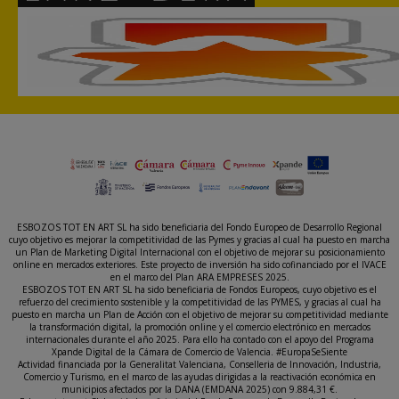
ESBOZOS TOT EN ART SL ha sido beneficiaria del Fondo Europeo de Desarrollo Regional
cuyo objetivo es mejorar la competitividad de las Pymes y gracias al cual ha puesto en marcha
un Plan de Marketing Digital Internacional con el objetivo de mejorar su posicionamiento
online en mercados exteriores. Este proyecto de inversión ha sido cofinanciado por el IVACE
en el marco del Plan ARA EMPRESES 2025.
ESBOZOS TOT EN ART SL ha sido beneficiaria de Fondos Europeos, cuyo objetivo es el
refuerzo del crecimiento sostenible y la competitividad de las PYMES, y gracias al cual ha
puesto en marcha un Plan de Acción con el objetivo de mejorar su competitividad mediante
la transformación digital, la promoción online y el comercio electrónico en mercados
internacionales durante el año 2025. Para ello ha contado con el apoyo del Programa
Xpande Digital de la Cámara de Comercio de Valencia. #EuropaSeSiente
Actividad financiada por la Generalitat Valenciana, Conselleria de Innovación, Industria,
Comercio y Turismo, en el marco de las ayudas dirigidas a la reactivación económica en
municipios afectados por la DANA (EMDANA 2025) con 9.884,31 €.