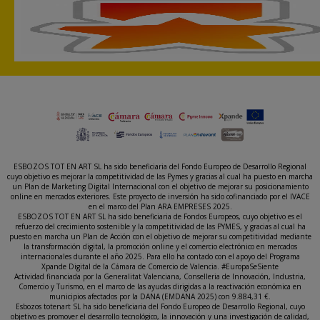
ESBOZOS TOT EN ART SL ha sido beneficiaria del Fondo Europeo de Desarrollo Regional
cuyo objetivo es mejorar la competitividad de las Pymes y gracias al cual ha puesto en marcha
un Plan de Marketing Digital Internacional con el objetivo de mejorar su posicionamiento
online en mercados exteriores. Este proyecto de inversión ha sido cofinanciado por el IVACE
en el marco del Plan ARA EMPRESES 2025.
ESBOZOS TOT EN ART SL ha sido beneficiaria de Fondos Europeos, cuyo objetivo es el
refuerzo del crecimiento sostenible y la competitividad de las PYMES, y gracias al cual ha
puesto en marcha un Plan de Acción con el objetivo de mejorar su competitividad mediante
la transformación digital, la promoción online y el comercio electrónico en mercados
internacionales durante el año 2025. Para ello ha contado con el apoyo del Programa
Xpande Digital de la Cámara de Comercio de Valencia. #EuropaSeSiente
Actividad financiada por la Generalitat Valenciana, Conselleria de Innovación, Industria,
Comercio y Turismo, en el marco de las ayudas dirigidas a la reactivación económica en
municipios afectados por la DANA (EMDANA 2025) con 9.884,31 €.
Esbozos totenart SL ha sido beneficiaria del Fondo Europeo de Desarrollo Regional, cuyo
objetivo es promover el desarrollo tecnológico, la innovación y una investigación de calidad,