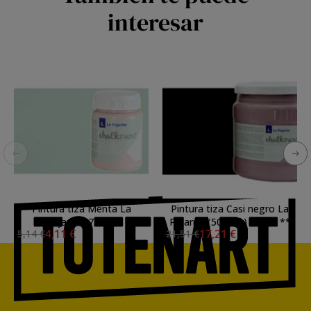
interesar
Pintura tiza Menta La
Pintura tiza Casi negro La
Pajarita (75ml.)
Pajarita (500 ml.) CP-27 **
4,11 €
17,21 €
5,14 €
21,51 €