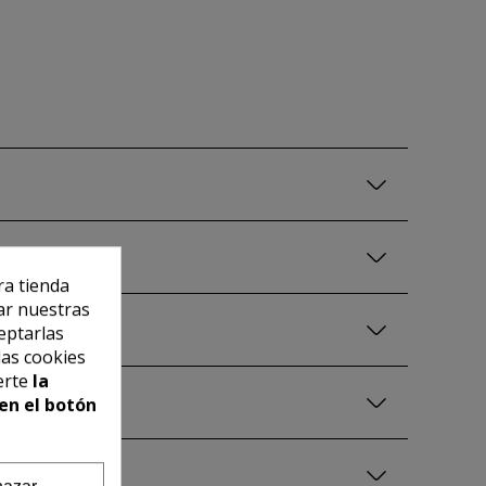
ra tienda
ar nuestras
eptarlas
las cookies
erte
la
en el botón
azar