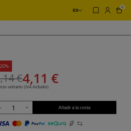
0
ES
-20%
4,11 €
,14 €
cio unitario (IVA incluido)
Añadir a la cesta