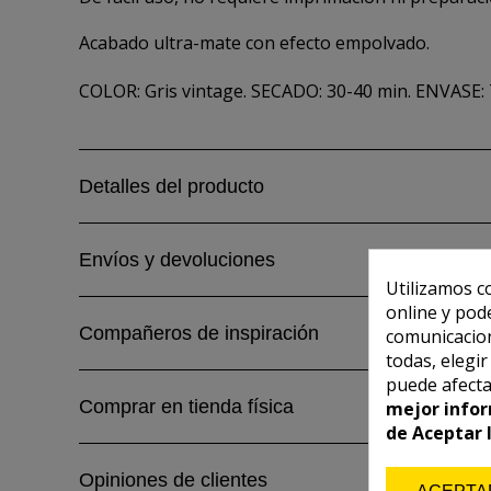
Acabado ultra-mate con efecto empolvado.
COLOR: Gris vintage. SECADO: 30-40 min. ENVASE: 
Detalles del producto
Envíos y devoluciones
Utilizamos c
online y pod
Compañeros de inspiración
comunicacion
todas, elegi
puede afecta
Comprar en tienda física
mejor infor
de Aceptar 
Opiniones de clientes
ACEPTA