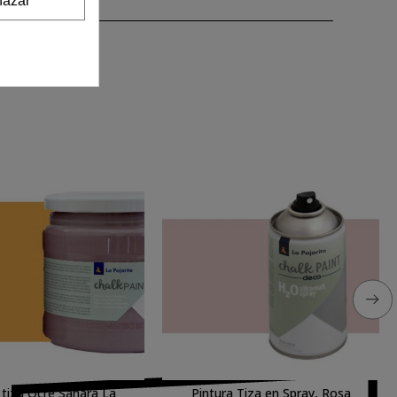
 tiza Ocre Sahara La
Pintura Tiza en Spray, Rosa