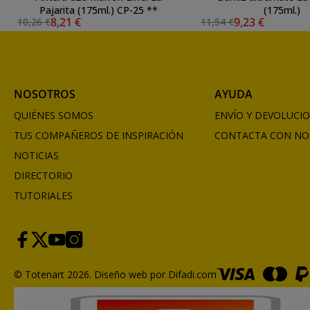
Pajarita (175ml.) CP-25 **
(175ml.)
8,21 €
9,23 €
10,26 €
11,54 €
NOSOTROS
AYUDA
QUIÉNES SOMOS
ENVÍO Y DEVOLUCI
TUS COMPAÑEROS DE INSPIRACIÓN
CONTACTA CON NO
NOTICIAS
DIRECTORIO
TUTORIALES
© Totenart 2026.
Diseño web por Difadi.com