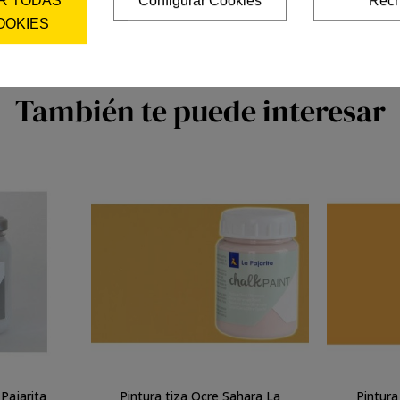
OOKIES
También te puede interesar
Pajarita
Pintura tiza Ocre Sahara La
Pintura