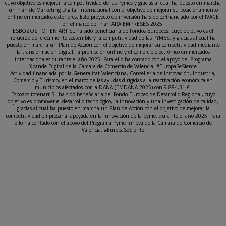
cuyo objetivo es mejorar la competitividad de las Pymes y gracias al cual ha puesto en marcha
un Plan de Marketing Digital Internacional con el objetivo de mejorar su posicionamiento
online en mercados exteriores. Este proyecto de inversión ha sido cofinanciado por el IVACE
en el marco del Plan ARA EMPRESES 2025.
ESBOZOS TOT EN ART SL ha sido beneficiaria de Fondos Europeos, cuyo objetivo es el
refuerzo del crecimiento sostenible y la competitividad de las PYMES, y gracias al cual ha
puesto en marcha un Plan de Acción con el objetivo de mejorar su competitividad mediante
la transformación digital, la promoción online y el comercio electrónico en mercados
internacionales durante el año 2025. Para ello ha contado con el apoyo del Programa
Xpande Digital de la Cámara de Comercio de Valencia. #EuropaSeSiente
Actividad financiada por la Generalitat Valenciana, Conselleria de Innovación, Industria,
Comercio y Turismo, en el marco de las ayudas dirigidas a la reactivación económica en
municipios afectados por la DANA (EMDANA 2025) con 9.884,31 €.
Esbozos totenart SL ha sido beneficiaria del Fondo Europeo de Desarrollo Regional, cuyo
objetivo es promover el desarrollo tecnológico, la innovación y una investigación de calidad,
gracias al cual ha puesto en marcha un Plan de Acción con el objetivo de mejorar la
competitividad empresarial apoyada en la innovación de la pyme, durante el año 2025. Para
ello ha contado con el apoyo del Programa Pyme Innova de la Cámara de Comercio de
Valencia. #EuropaSeSiente