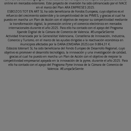
online en mercados exteriores. Este proyecto de inversión ha sido cofinanciado por el IVACE
en el marco del Plan ARA EMPRESES 2025.
ESBOZOS TOT EN ART SL ha sido beneficiaria de Fondos Europeos, cuyo objetivo es el
refuerzo del crecimiento sostenible y la competitividad de las PYMES, y gracias al cual ha
puesto en marcha un Plan de Acción con el objetivo de mejorar su competitividad mediante
la transformación digital, la promoción online y el comercio electrónico en mercados
internacionales durante el año 2025. Para ello ha contado con el apoyo del Programa
Xpande Digital de la Cámara de Comercio de Valencia. #EuropaSeSiente
Actividad financiada por la Generalitat Valenciana, Conselleria de Innovación, Industria,
Comercio y Turismo, en el marco de las ayudas dirigidas a la reactivación económica en
municipios afectados por la DANA (EMDANA 2025) con 9.884,31 €.
Esbozos totenart SL ha sido beneficiaria del Fondo Europeo de Desarrollo Regional, cuyo
objetivo es promover el desarrollo tecnológico, la innovación y una investigación de calidad,
gracias al cual ha puesto en marcha un Plan de Acción con el objetivo de mejorar la
competitividad empresarial apoyada en la innovación de la pyme, durante el año 2025. Para
ello ha contado con el apoyo del Programa Pyme Innova de la Cámara de Comercio de
Valencia. #EuropaSeSiente