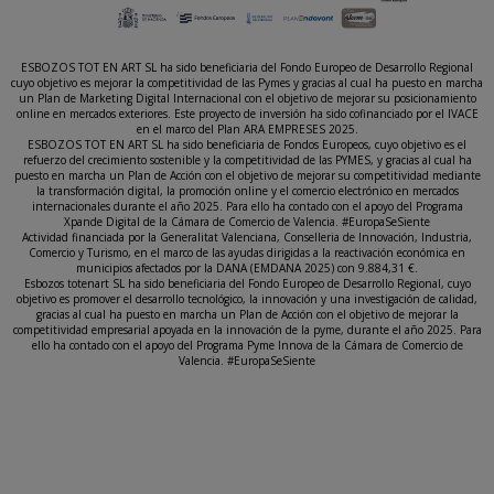
ESBOZOS TOT EN ART SL ha sido beneficiaria del Fondo Europeo de Desarrollo Regional
cuyo objetivo es mejorar la competitividad de las Pymes y gracias al cual ha puesto en marcha
un Plan de Marketing Digital Internacional con el objetivo de mejorar su posicionamiento
online en mercados exteriores. Este proyecto de inversión ha sido cofinanciado por el IVACE
en el marco del Plan ARA EMPRESES 2025.
ESBOZOS TOT EN ART SL ha sido beneficiaria de Fondos Europeos, cuyo objetivo es el
refuerzo del crecimiento sostenible y la competitividad de las PYMES, y gracias al cual ha
puesto en marcha un Plan de Acción con el objetivo de mejorar su competitividad mediante
la transformación digital, la promoción online y el comercio electrónico en mercados
internacionales durante el año 2025. Para ello ha contado con el apoyo del Programa
Xpande Digital de la Cámara de Comercio de Valencia. #EuropaSeSiente
Actividad financiada por la Generalitat Valenciana, Conselleria de Innovación, Industria,
Comercio y Turismo, en el marco de las ayudas dirigidas a la reactivación económica en
municipios afectados por la DANA (EMDANA 2025) con 9.884,31 €.
Esbozos totenart SL ha sido beneficiaria del Fondo Europeo de Desarrollo Regional, cuyo
objetivo es promover el desarrollo tecnológico, la innovación y una investigación de calidad,
gracias al cual ha puesto en marcha un Plan de Acción con el objetivo de mejorar la
competitividad empresarial apoyada en la innovación de la pyme, durante el año 2025. Para
ello ha contado con el apoyo del Programa Pyme Innova de la Cámara de Comercio de
Valencia. #EuropaSeSiente