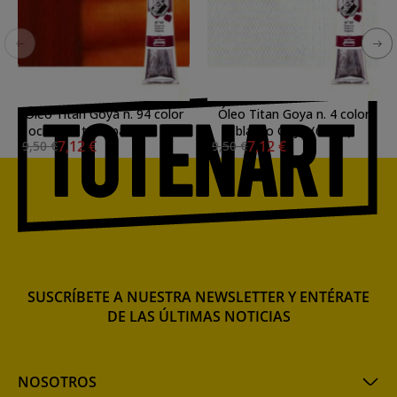
Óleo Titan Goya n. 94 color
Óleo Titan Goya n. 4 color
ocre oro transparente (60
blanco Goya (60 ml)
7,12 €
7,12 €
9,50 €
9,50 €
ml)
SUSCRÍBETE A NUESTRA NEWSLETTER Y ENTÉRATE
DE LAS ÚLTIMAS NOTICIAS
NOSOTROS