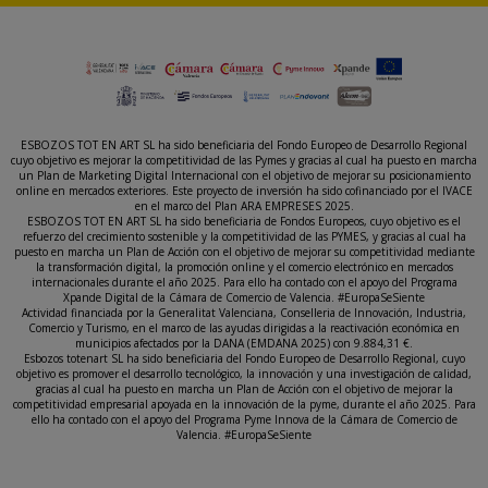
ESBOZOS TOT EN ART SL ha sido beneficiaria del Fondo Europeo de Desarrollo Regional
cuyo objetivo es mejorar la competitividad de las Pymes y gracias al cual ha puesto en marcha
un Plan de Marketing Digital Internacional con el objetivo de mejorar su posicionamiento
online en mercados exteriores. Este proyecto de inversión ha sido cofinanciado por el IVACE
en el marco del Plan ARA EMPRESES 2025.
ESBOZOS TOT EN ART SL ha sido beneficiaria de Fondos Europeos, cuyo objetivo es el
refuerzo del crecimiento sostenible y la competitividad de las PYMES, y gracias al cual ha
puesto en marcha un Plan de Acción con el objetivo de mejorar su competitividad mediante
la transformación digital, la promoción online y el comercio electrónico en mercados
internacionales durante el año 2025. Para ello ha contado con el apoyo del Programa
Xpande Digital de la Cámara de Comercio de Valencia. #EuropaSeSiente
Actividad financiada por la Generalitat Valenciana, Conselleria de Innovación, Industria,
Comercio y Turismo, en el marco de las ayudas dirigidas a la reactivación económica en
municipios afectados por la DANA (EMDANA 2025) con 9.884,31 €.
Esbozos totenart SL ha sido beneficiaria del Fondo Europeo de Desarrollo Regional, cuyo
objetivo es promover el desarrollo tecnológico, la innovación y una investigación de calidad,
gracias al cual ha puesto en marcha un Plan de Acción con el objetivo de mejorar la
competitividad empresarial apoyada en la innovación de la pyme, durante el año 2025. Para
ello ha contado con el apoyo del Programa Pyme Innova de la Cámara de Comercio de
Valencia. #EuropaSeSiente