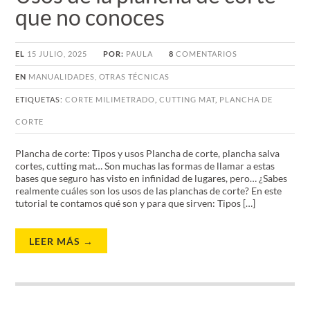
que no conoces
EL
15 JULIO, 2025
POR:
PAULA
8
COMENTARIOS
EN
MANUALIDADES
,
OTRAS TÉCNICAS
ETIQUETAS:
CORTE MILIMETRADO
,
CUTTING MAT
,
PLANCHA DE
CORTE
Plancha de corte: Tipos y usos Plancha de corte, plancha salva
cortes, cutting mat… Son muchas las formas de llamar a estas
bases que seguro has visto en infinidad de lugares, pero… ¿Sabes
realmente cuáles son los usos de las planchas de corte? En este
tutorial te contamos qué son y para que sirven: Tipos […]
LEER MÁS →