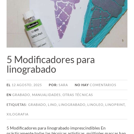
5 Modificadores para
linograbado
EL
12 AGOSTO, 2025
POR:
SARA
NO HAY
COMENTARIOS
EN
GRABADO
,
MANUALIDADES
,
OTRAS TÉCNICAS
ETIQUETAS:
GRABADO
,
LINO
,
LINOGRABADO
,
LINOLEO
,
LINOPRINT
,
XILOGRAFIA
5 Modificadores para linograbado imprescindibles En
prácticamente todas las técnicas artísticas, múltiples marcas han