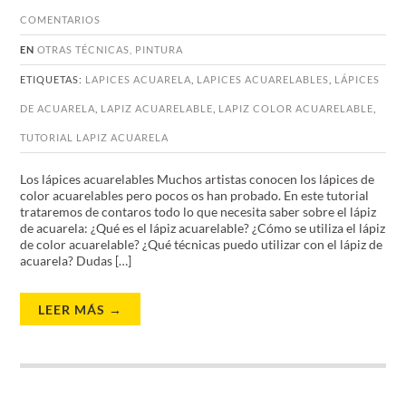
COMENTARIOS
EN
OTRAS TÉCNICAS
,
PINTURA
ETIQUETAS:
LAPICES ACUARELA
,
LAPICES ACUARELABLES
,
LÁPICES
DE ACUARELA
,
LAPIZ ACUARELABLE
,
LAPIZ COLOR ACUARELABLE
,
TUTORIAL LAPIZ ACUARELA
Los lápices acuarelables Muchos artistas conocen los lápices de
color acuarelables pero pocos os han probado. En este tutorial
trataremos de contaros todo lo que necesita saber sobre el lápiz
de acuarela: ¿Qué es el lápiz acuarelable? ¿Cómo se utiliza el lápiz
de color acuarelable? ¿Qué técnicas puedo utilizar con el lápiz de
acuarela? Dudas […]
LEER MÁS →