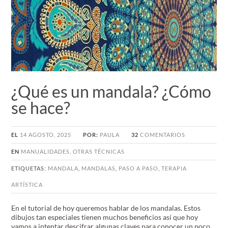
¿Qué es un mandala? ¿Cómo
se hace?
EL
14 AGOSTO, 2025
POR:
PAULA
32
COMENTARIOS
EN
MANUALIDADES
,
OTRAS TÉCNICAS
ETIQUETAS:
MANDALA
,
MANDALAS
,
PASO A PASO
,
TERAPIA
ARTÍSTICA
En el tutorial de hoy queremos hablar de los mandalas. Estos
dibujos tan especiales tienen muchos beneficios así que hoy
vamos a intentar descifrar algunas claves para conocer un poco